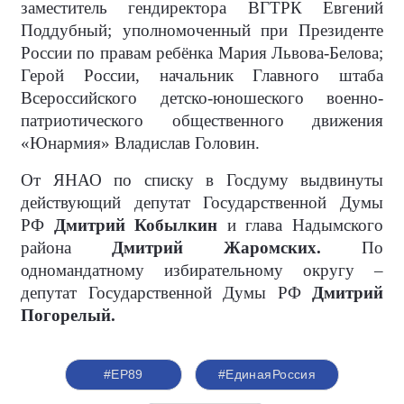
заместитель гендиректора ВГТРК Евгений
Поддубный; уполномоченный при Президенте
России по правам ребёнка Мария Львова-Белова;
Герой России, начальник Главного штаба
Всероссийского детско-юношеского военно-
патриотического общественного движения
«Юнармия» Владислав Головин.
От ЯНАО по списку в Госдуму выдвинуты
действующий депутат Государственной Думы
РФ
Дмитрий Кобылкин
и глава Надымского
района
Дмитрий Жаромских.
По
одномандатному избирательному округу –
депутат Государственной Думы РФ
Дмитрий
Погорелый.
#ЕР89
#ЕдинаяРоссия