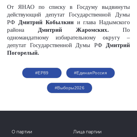
От ЯНАО по списку в Госдуму выдвинуты
действующий депутат Государственной Думы
РФ
Дмитрий Кобылкин
и глава Надымского
района
Дмитрий Жаромских.
По
одномандатному избирательному округу –
депутат Государственной Думы РФ
Дмитрий
Погорелый.
#ЕР89
#ЕдинаяРоссия
#Выборы2026
О партии
Лица партии