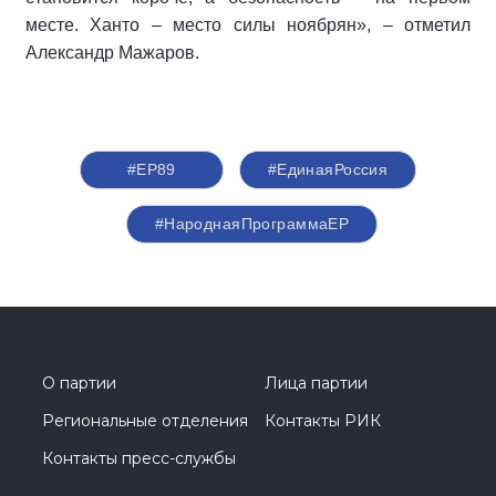
месте. Ханто – место силы ноябрян», – отметил
Александр Мажаров.
#ЕР89
#‎ЕдинаяРоссия
#НароднаяПрограммаЕР
О партии
Лица партии
Региональные отделения
Контакты РИК
Контакты пресс-службы