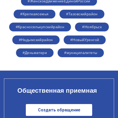
#ЖенскоеДвижениеЕдинойРоссии
#Крепкаясемья
#Тазовскийрайон
#Красноселькупскийрайон
#Ноябрьск
#Надымскийрайон
#НовыйУренгой
#Деньматери
#муниципалитеты
Общественная приемная
Создать обращение