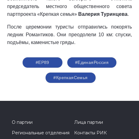
председатель местного общественного совета
партпроекта «Крепкая семья»
Валерия Туринцева
.
После церемонии туристы отправились покорять
ледник Романтиков. Они преодолели 10 км: спуски,
подъёмы, каменистые гряды.
#ЕР89
#‎ЕдинаяРоссия
#КрепкаяСемья
О партии
Лица партии
Региональные отделения
Контакты РИК