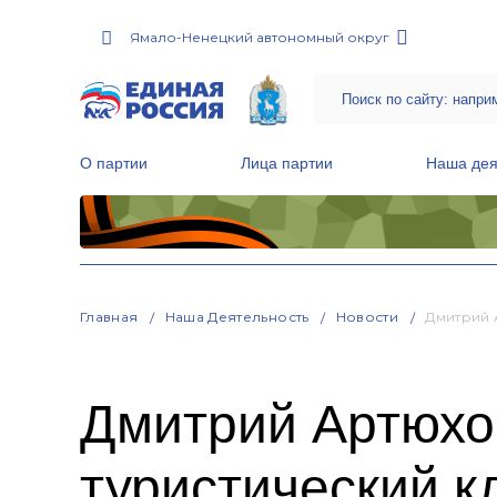
Ямало-Ненецкий автономный округ
О партии
Лица партии
Наша дея
Местные общественные приемные Партии
Руководитель Региональной обще
Народная программа «Единой России»
Главная
Наша Деятельность
Новости
Дмитрий 
Дмитрий Артюхов
туристический к