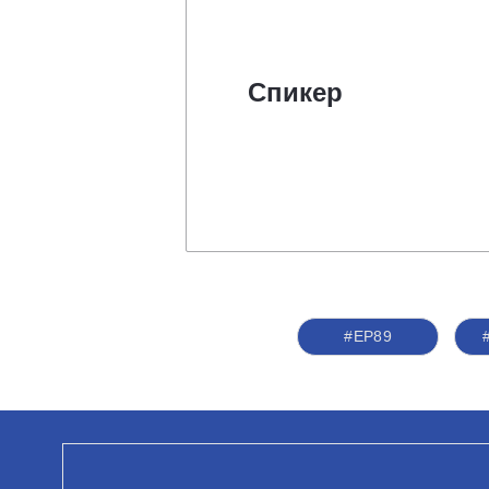
Спикер
#ЕР89