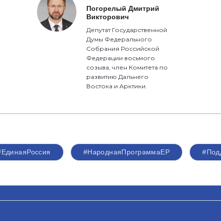
Погорелый Дмитрий
Викторович
Депутат Государственной
Думы Федерального
Собрания Российской
Федерации восьмого
созыва, член Комитета по
развитию Дальнего
Востока и Арктики.
#‎ЕдинаяРоссия
#НароднаяПрограммаЕР
#Под