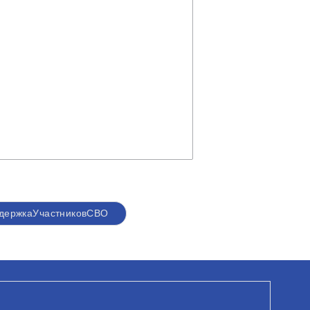
держкаУчастниковСВО