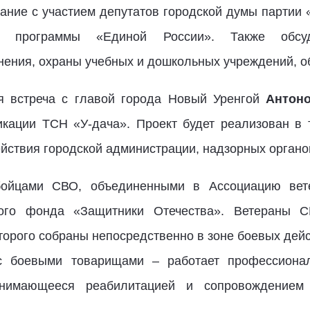
ние с участием депутатов городской думы партии 
й программы «Единой России». Также обсуд
нения, охраны учебных и дошкольных учреждений, о
ая встреча с главой города Новый Уренгой
Антон
кации ТСН «У-дача». Проект будет реализован в 
ствия городской администрации, надзорных органо
 бойцами СВО, объединенными в Ассоциацию ве
нного фонда «Защитники Отечества». Ветераны 
торого собраны непосредственно в зоне боевых дей
с боевыми товарищами – работает профессионал
анимающееся реабилитацией и сопровождение