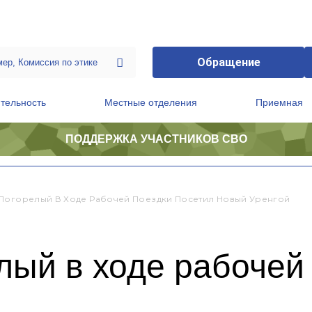
Обращение
тельность
Местные отделения
Приемная
ПОДДЕРЖКА УЧАСТНИКОВ СВО
ственной приемной Председателя Партии
Президиум регионального политического совета
Погорелый В Ходе Рабочей Поездки Посетил Новый Уренгой
ый в ходе рабочей 