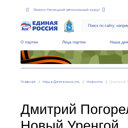
Ямало-Ненецкий автономный округ
О партии
Лица партии
Наша дея
Местные общественные приемные Партии
Руководитель Региональной обще
Народная программа «Единой России»
Главная
Наша Деятельность
Новости
Дмитрий 
Дмитрий Погорел
Новый Уренгой