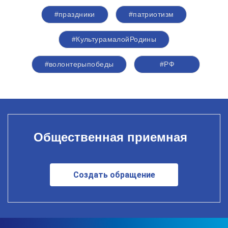
#праздники
#патриотизм
#КультурамалойРодины
#волонтерыпобеды
#РФ
Общественная приемная
Создать обращение