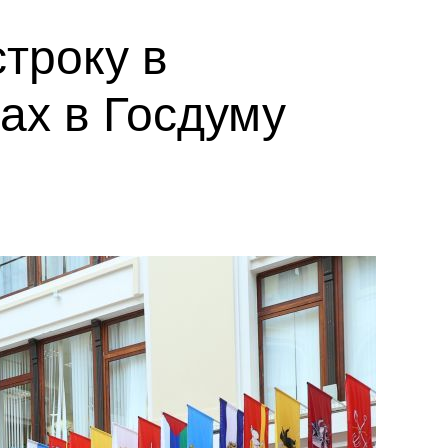
троку в
ах в Госдуму