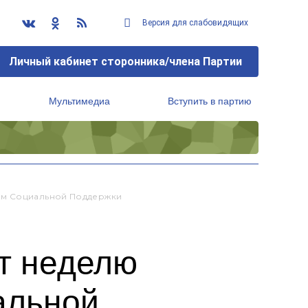
Версия для слабовидящих
Личный кабинет сторонника/члена Партии
Мультимедиа
Вступить в партию
Региональный исполнительный комитет
ам Социальной Поддержки
т неделю
альной