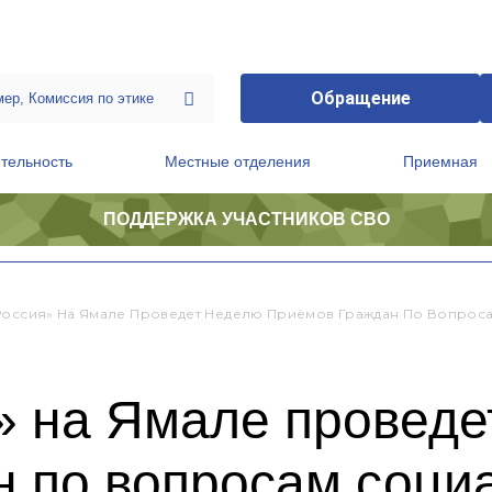
Обращение
тельность
Местные отделения
Приемная
ПОДДЕРЖКА УЧАСТНИКОВ СВО
ственной приемной Председателя Партии
Президиум регионального политического совета
Россия» На Ямале Проведет Неделю Приёмов Граждан По Вопрос
» на Ямале проведе
н по вопросам соци