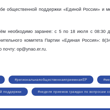
абе общественной поддержки «Единой России» и м
ём необходимо заранее: с 5 по 18 июля с 08:30 
ительного комитета Партии «Единая Россия»: 8(3
 почту: op@ynao.er.ru.
#региональнаяобщественнаяприемнаяЕР
#ме
й поддержки
#неделя приемов граждан по вопросам с