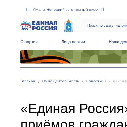
Ямало-Ненецкий автономный округ
О партии
Лица партии
Наша дея
Местные общественные приемные Партии
Руководитель Региональной обще
Народная программа «Единой России»
Главная
Наша Деятельность
Новости
«Единая 
«Единая Россия
приёмов гражда