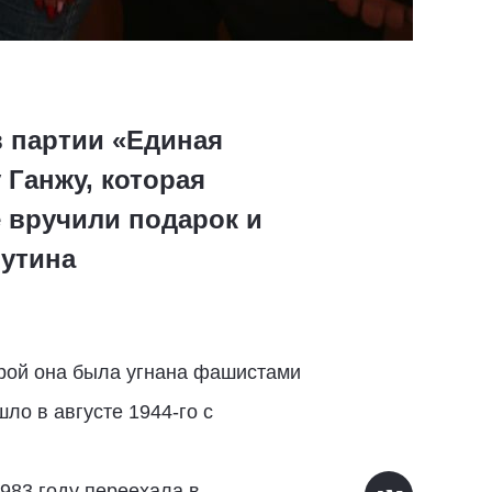
в партии «Единая
 Ганжу, которая
е вручили подарок и
утина
трой она была угнана фашистами
ло в августе 1944-го с
983 году переехала в