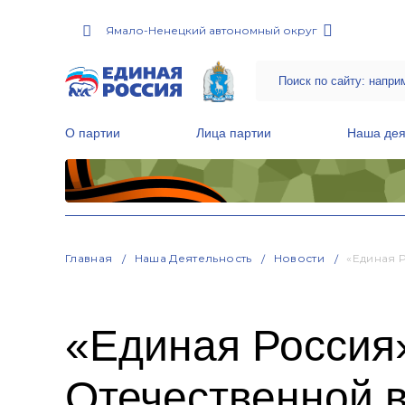
Ямало-Ненецкий автономный округ
О партии
Лица партии
Наша дея
Местные общественные приемные Партии
Руководитель Региональной обще
Народная программа «Единой России»
Главная
Наша Деятельность
Новости
«Единая 
«Единая Россия
Отечественной 