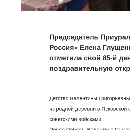
Председатель Приурал
Россия» Елена Глущенк
отметила свой 85-й де
поздравительную откр
Детство Валентины Григорьевны
из родной деревни в Псковской 
советскими войсками.
После Победы Валентина Григорь