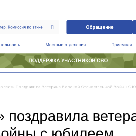
Обращение
тельность
Местные отделения
Приемная
ПОДДЕРЖКА УЧАСТНИКОВ СВО
ственной приемной Председателя Партии
Президиум регионального политического совета
Россия» Поздравила Ветерана Великой Отечественной Войны С 
» поздравила ветер
войны с юбилеем