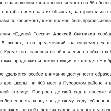
ого завершения капитального ремонта на 56 объекта
йте штабы прямо на этих объектах, на строительных
чиками по капремонту школ должны быть профессиона
еления «Единой России»
Алексей Ситников
сообщ
 5 школах, а на предстоящий год капремонт зап
д. Кроме того, завершится обновление на объектах
 также продолжится реконструкция в колледже Ноябр
ре уделяется особое внимание доступности образо
ено две школы: на 400 мест в Пуровском районе и
жной столице. Построен детский сад в поселке А
собственность корпус к детскому саду «Оленен
рех школ, четырёх детских садов и одного студенч