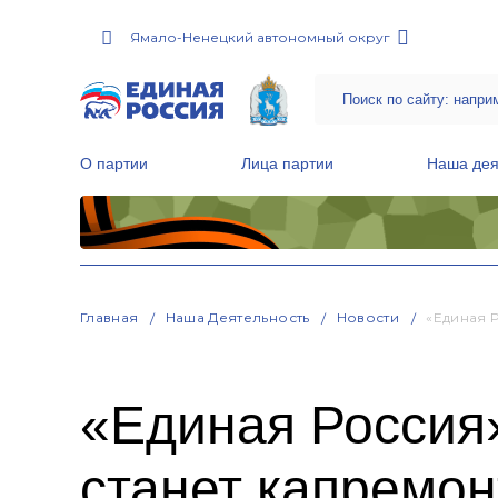
Ямало-Ненецкий автономный округ
О партии
Лица партии
Наша дея
Местные общественные приемные Партии
Руководитель Региональной обще
Народная программа «Единой России»
Главная
Наша Деятельность
Новости
«Единая 
«Единая Россия
станет капремон