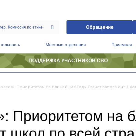
Обращение
тельность
Местные отделения
Приемная
ПОДДЕРЖКА УЧАСТНИКОВ СВО
ственной приемной Председателя Партии
Президиум регионального политического совета
Россия»: Приоритетом На Ближайшие Годы Станет Капремонт Шко
»: Приоритетом на 
т школ по всей стр