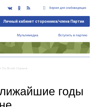
Версия для слабовидящих
Личный кабинет сторонника/члена Партии
Мультимедиа
Вступить в партию
Региональный исполнительный комитет
л По Всей Стране
ближайшие годы
ане