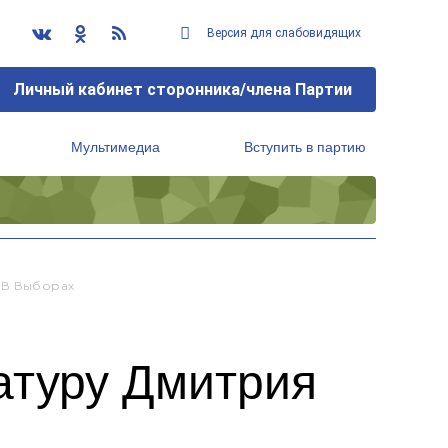
Версия для слабовидящих
Личный кабинет сторонника/члена Партии
Мультимедиа
Вступить в партию
Региональный исполнительный комитет
 В Выборах
атуру Дмитрия