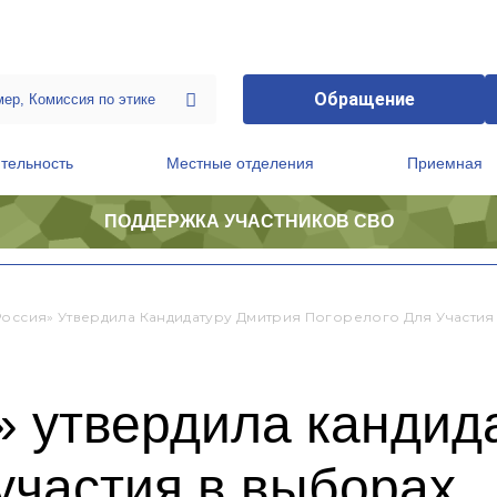
Обращение
тельность
Местные отделения
Приемная
ПОДДЕРЖКА УЧАСТНИКОВ СВО
ственной приемной Председателя Партии
Президиум регионального политического совета
Россия» Утвердила Кандидатуру Дмитрия Погорелого Для Участия
» утвердила кандид
участия в выборах