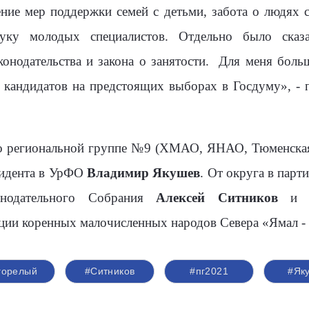
ние мер поддержки семей с детьми, забота о людях 
уку молодых специалистов. Отдельно было сказ
онодательства и закона о занятости.
Для меня больш
е кандидатов на предстоящих выборах в Госдуму», -
о региональной группе №9 (ХМАО, ЯНАО, Тюменская 
зидента в УрФО
Владимир Якушев
. От округа в пар
конодательного Собрания
Алексей
Ситников
ции коренных малочисленных народов Севера «Ямал 
горелый
#Ситников
#пг2021
#Як