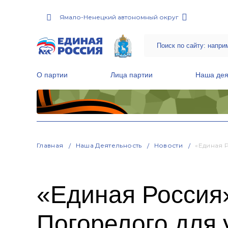
Ямало-Ненецкий автономный округ
О партии
Лица партии
Наша дея
Местные общественные приемные Партии
Руководитель Региональной обще
Народная программа «Единой России»
Главная
Наша Деятельность
Новости
«Единая 
«Единая Россия
Погорелого для 