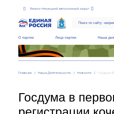
Ямало-Ненецкий автономный округ
О партии
Лица партии
Наша дея
Местные общественные приемные Партии
Руководитель Региональной обще
Народная программа «Единой России»
Главная
Наша Деятельность
Новости
Госдума 
Госдума в перво
регистрации коч