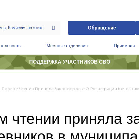
Обращение
тельность
Местные отделения
Приемная
ПОДДЕРЖКА УЧАСТНИКОВ СВО
ственной приемной Председателя Партии
Президиум регионального политического совета
В Первом Чтении Приняла Законопроект О Регистрации Кочевник
м чтении приняла з
евников в муниципа