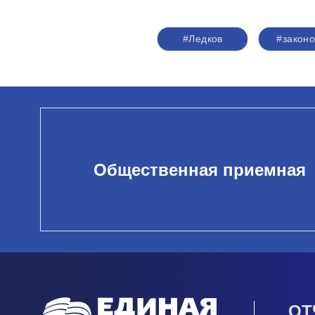
#Ледков
#законо
Общественная приемная
ОТ