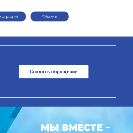
истрация
#Ямкин
Создать обращение