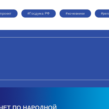
проект
#Госдума РФ
#кочевники
#рег
ЧЕТ ПО НАРОДНОЙ