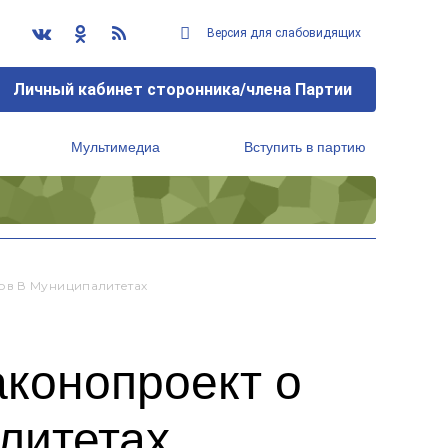
Версия для слабовидящих
Личный кабинет сторонника/члена Партии
Мультимедиа
Вступить в партию
Региональный исполнительный комитет
ов В Муниципалитетах
аконопроект о
литетах