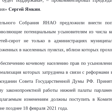
а будет поддержана», – прокомментировал Председа
сия»
Сергей Ямкин
.
тельного Собрания ЯНАО предложили внести поп
озволяющие потенциальным усыновителям из числа к
етей-сирот не только в администрациях муниципа
ложенных в населенных пунктах, вблизи которых прох
обеспечению кочевому населению прав по усыновлени
еализация которых затруднена в связи с реформами 
аседании Совета Государственной Думы РФ. Приня
му законопроектной работы нижней палаты парламе
едлагаемым изменениям должны поступить в Комите
 не позднее 18 февраля 2021 года.