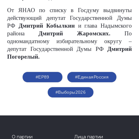
От ЯНАО по списку в Госдуму выдвинуты
действующий депутат Государственной Думы
РФ
Дмитрий Кобылкин
и глава Надымского
района
Дмитрий Жаромских.
По
одномандатному избирательному округу –
депутат Государственной Думы РФ
Дмитрий
Погорелый.
#ЕР89
#ЕдинаяРоссия
#Выборы2026
О партии
Лица партии