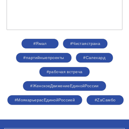
#Ямал
#Чистаястрана
#партийныепроекты
#Салехард
#рабочая встреча
#ЖенскоеДвижениеЕдинойРоссии
#МоякарьерасЕдинойРоссией
#ZаСамбо