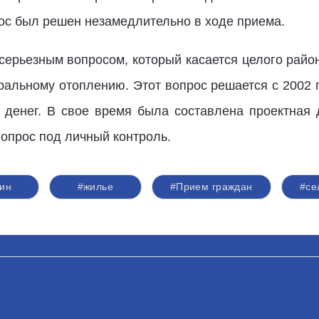
рос был решен незамедлительно в ходе приема.
серьезным вопросом, который касается целого райо
ральному отоплению. Этот вопрос решается с 2002 г
т денег. В свое время была составлена проектная 
вопрос под личный контроль.
ин
#жилье
#Прием граждан
#се