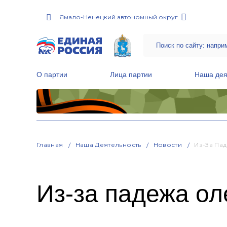
Ямало-Ненецкий автономный округ
О партии
Лица партии
Наша дея
Местные общественные приемные Партии
Руководитель Региональной обще
Народная программа «Единой России»
Главная
Наша Деятельность
Новости
Из-За Па
Из-за падежа о