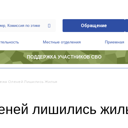
Обращение
тельность
Местные отделения
Приемная
ПОДДЕРЖКА УЧАСТНИКОВ СВО
ственной приемной Председателя Партии
Президиум регионального политического совета
дежа Оленей Лишились Жилья
леней лишились жил