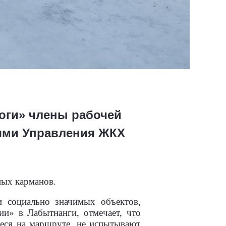
оги» члены рабочей
лями Управления ЖКХ
ных карманов.
и социально значимых объектов,
ии» в Лабытнанги, отмечает, что
иеся на маршруте, не испытывают