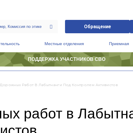
Обращение
тельность
Местные отделения
Приемная
ПОДДЕРЖКА УЧАСТНИКОВ СВО
ственной приемной Председателя Партии
Президиум регионального политического совета
 Дорожных Работ В Лабытнанги Под Контролем Активистов
ых работ в Лабытн
истов