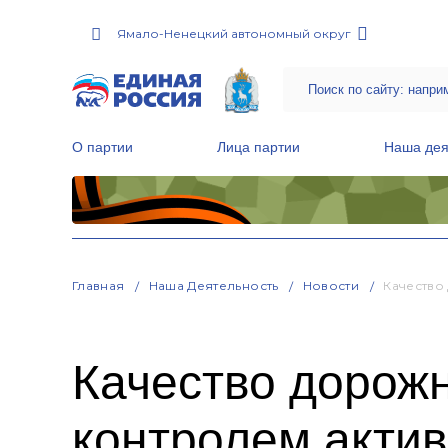
Ямало-Ненецкий автономный округ
О партии
Лица партии
Наша дея
Местные общественные приемные Партии
Руководитель Региональной обще
Народная программа «Единой России»
Главная
Наша Деятельность
Новости
Качество
Качество дорожн
контролем актив