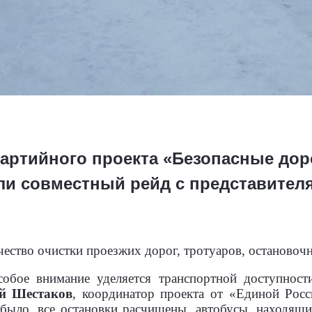
партийного проекта «Безопасные дор
ли совместный рейд с представите
чество очистки проезжих дорог, тротуаров, остановоч
собое внимание уделяется транспортной доступност
й Шестаков
, координатор проекта от «Единой Росс
было, все остановки расчищены, автобусы, находящ