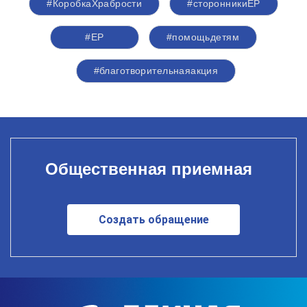
#КоробкаХрабрости
#сторонникиЕР
#ЕР
#помощьдетям
#благотворительнаяакция
Общественная приемная
Создать обращение