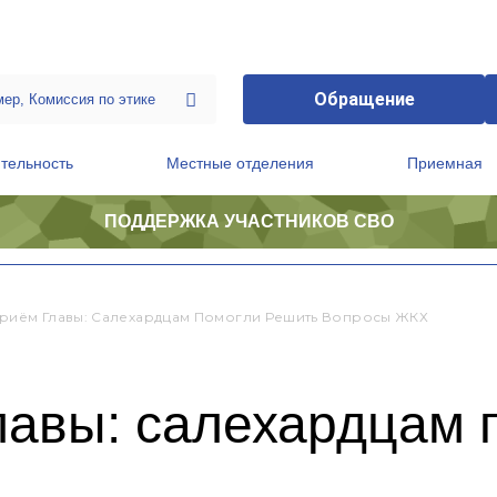
Обращение
тельность
Местные отделения
Приемная
ПОДДЕРЖКА УЧАСТНИКОВ СВО
ственной приемной Председателя Партии
Президиум регионального политического совета
риём Главы: Салехардцам Помогли Решить Вопросы ЖКХ
лавы: салехардцам 