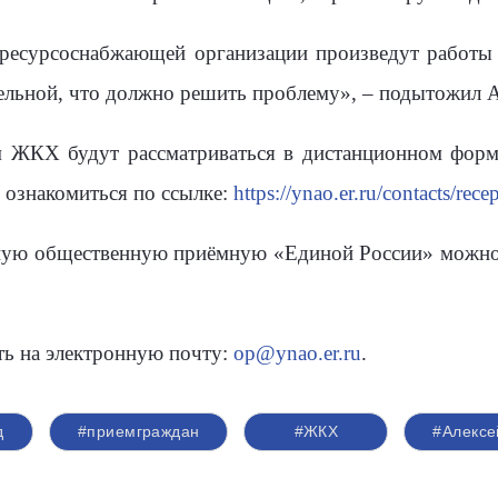
ресурсоснабжающей организации произведут работы 
льной, что должно решить проблему», – подытожил А
 ЖКХ будут рассматриваться в дистанционном форм
 ознакомиться по ссылке:
https://ynao.er.ru/contacts/rece
ьную общественную приёмную «Единой России» можно 
ь на электронную почту:
op@ynao.er.ru
.
д
#приемграждан
#ЖКХ
#Алексе