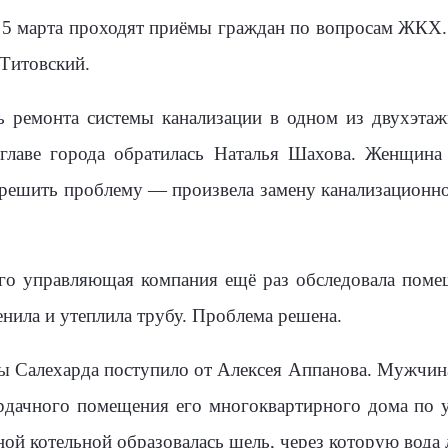
 5 марта проходят приёмы граждан по вопросам ЖКХ.
Титовский.
сь ремонта системы канализации в одном из двухэта
 главе города обратилась Наталья Шахова. Женщина 
решить проблему — произвела замену канализационно
го управляющая компания ещё раз обследовала помещ
енила и утеплила трубу. Проблема решена.
ы Салехарда поступило от Алексея Аппанова. Мужчин
рдачного помещения его многоквартирного дома по у
ой котельной образовалась щель, через которую вода л