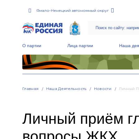
Ямало-Ненецкий автономный округ
О партии
Лица партии
Наша дея
Местные общественные приемные Партии
Руководитель Региональной обще
Народная программа «Единой России»
Главная
Наша Деятельность
Новости
Личный П
Личный приём г
вопросы ЖКХ