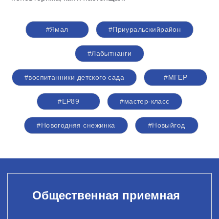
#Ямал
#Приуральскийрайон
#Лабытнанги
#воспитанники детского сада
#‎МГЕР‬
#ЕР89
#мастер-класс
#Новогодняя снежинка
#Новыйгод
Общественная приемная