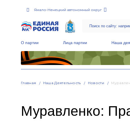
Ямало-Ненецкий автономный округ
О партии
Лица партии
Наша дея
Местные общественные приемные Партии
Руководитель Региональной обще
Народная программа «Единой России»
Главная
Наша Деятельность
Новости
Муравлен
Муравленко: Пр