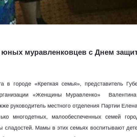
юных муравленковцев с Днем защит
та в городе «Крепкая семья», представитель Губ
организации «Женщины Муравленко» Валентин
акже руководитель местного отделения Партии Елен
лько многодетных, малообеспеченных семей гор
ы сладостей. Мамы в этих семьях воспитывают дете