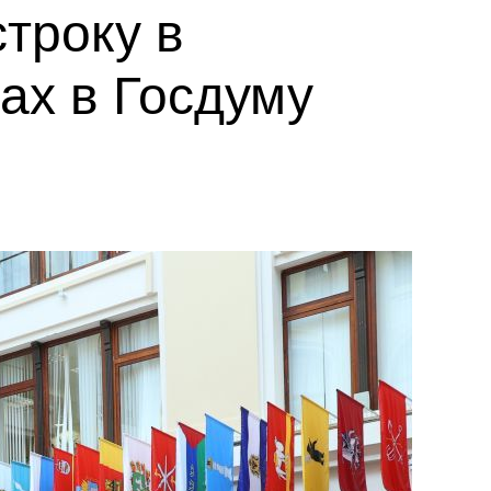
троку в
ах в Госдуму