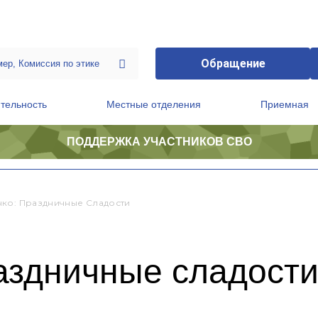
Обращение
тельность
Местные отделения
Приемная
ПОДДЕРЖКА УЧАСТНИКОВ СВО
ственной приемной Председателя Партии
Президиум регионального политического совета
ко: Праздничные Сладости
аздничные сладост