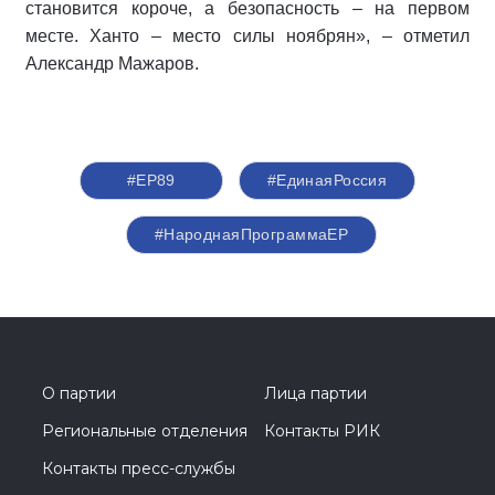
становится короче, а безопасность – на первом
месте. Ханто – место силы ноябрян», – отметил
Александр Мажаров.
#ЕР89
#‎ЕдинаяРоссия
#НароднаяПрограммаЕР
О партии
Лица партии
Региональные отделения
Контакты РИК
Контакты пресс-службы