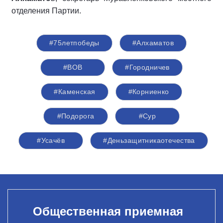
отделения Партии.
#75летпобеды
#Алхаматов
#ВОВ
#Городничев
#Каменская
#Корниенко
#Подорога
#Сур
#Усачёв
#Деньзащитникаотечества
Общественная приемная