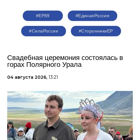
#ЕР89
#ЕдинаяРоссия
#СилаРоссии
#СторонникиЕР
Свадебная церемония состоялась в
горах Полярного Урала
04 августа 2026,
13:21