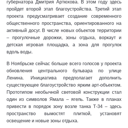
губернатора Дмитрия Артюхова. В этом году здесь
пройдет второй этап благоустройства. Третий этап
проекта предусматривает создание современного
общественного пространства, ориентированного на
активный досуг. В числе новых объектов территории
– прогулочные дорожки, зоны отдыха, воркаут и
детская игровая площадка, а зона для прогулок
вдоль воды.
В Ноябрьске сейчас больше всего голосов у проекта
обновления центрального бульвара по улице
Ленина. Инициатива предполагает дополнить
существующее благоустройство ярким арт
‑
объектом
.
Прототипом
необычной
световой
конструкции
стал
один
из
символов
Ямала
–
ягель
.
Также
в
планах
привести
в
порядок
зону
возле
танка
Т
-34
–
здесь
пространство
вымостят
плиткой
,
установят
освещение
и
новые
зоны
отдыха
.