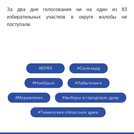
За два дня голосования ни на один из 83
избирательных участков в округе жалобы не
поступали.
#ЕР89
#Салехард
#Ноябрьск
#Лабытнанги
#Муравленко
#выборы в городскую думу
#Тюменская областная дума