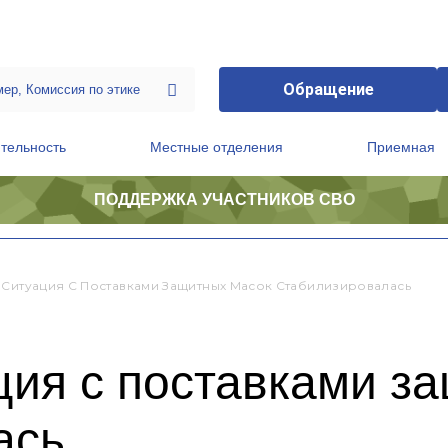
Обращение
тельность
Местные отделения
Приемная
ПОДДЕРЖКА УЧАСТНИКОВ СВО
ственной приемной Председателя Партии
Президиум регионального политического совета
 Ситуация С Поставками Защитных Масок Стабилизировалась
ция с поставками з
ась