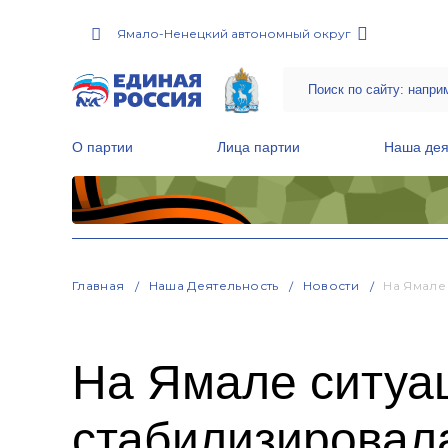
Ямало-Ненецкий автономный округ
О партии
Лица партии
Наша дея
Местные общественные приемные Партии
Руководитель Региональной обще
Народная программа «Единой России»
Главная
Наша Деятельность
Новости
На Ямале
На Ямале ситуа
стабилизировал