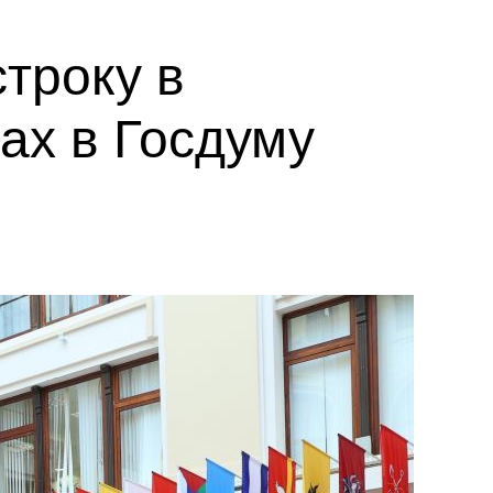
троку в
ах в Госдуму