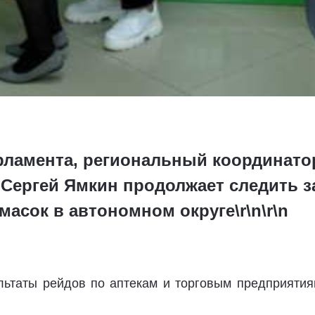
рламента, региональный координато
Сергей Ямкин продолжает следить за
асок в автономном округе\r\n\r\n
льтаты рейдов по аптекам и торговым предприятия