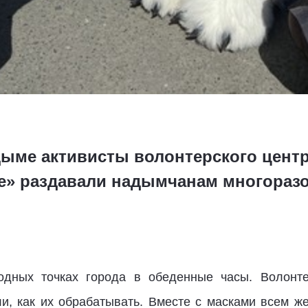
дыме активисты волонтерского цент
е» раздавали надымчанам многоразо
одных точках города в обеденные часы. Волонт
и, как их обрабатывать. Вместе с масками всем 