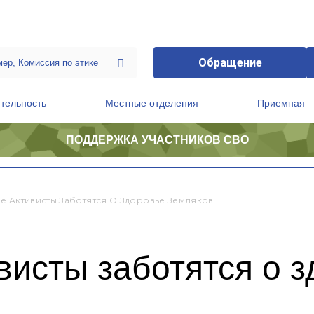
Обращение
тельность
Местные отделения
Приемная
ПОДДЕРЖКА УЧАСТНИКОВ СВО
ственной приемной Председателя Партии
Президиум регионального политического совета
е Активисты Заботятся О Здоровье Земляков
исты заботятся о з