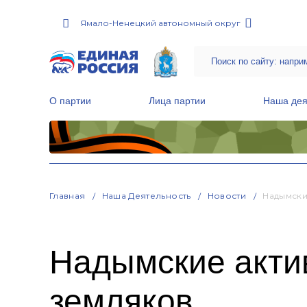
Ямало-Ненецкий автономный округ
О партии
Лица партии
Наша дея
Местные общественные приемные Партии
Руководитель Региональной обще
Народная программа «Единой России»
Главная
Наша Деятельность
Новости
Надымски
Надымские актив
земляков