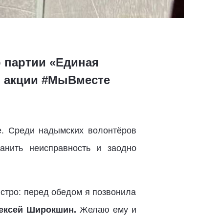
 партии «Единая
и акции #МыВместе
е. Среди надымских волонтёров
анить неисправность и заодно
ыстро: перед обедом я позвонила
ексей Широкшин.
Желаю ему и