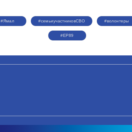
#Ямал
#семьиучастниковСВО
#волонтеры
#ЕР89