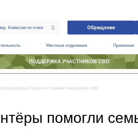
Обращение
тельность
Местные отделения
Приемная
ПОДДЕРЖКА УЧАСТНИКОВ СВО
ственной приемной Председателя Партии
Президиум регионального политического совета
е Волонтёры Помогли Семьям Участников СВО
нтёры помогли семь