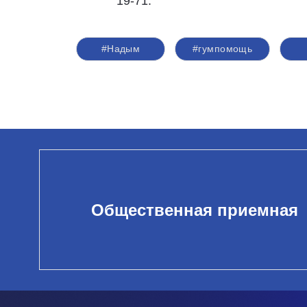
19-71.
#Надым
#гумпомощь
Общественная приемная