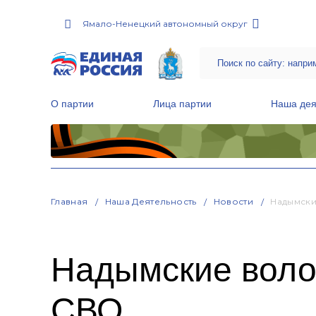
Ямало-Ненецкий автономный округ
О партии
Лица партии
Наша дея
Местные общественные приемные Партии
Руководитель Региональной обще
Народная программа «Единой России»
Главная
Наша Деятельность
Новости
Надымски
Надымские воло
СВО