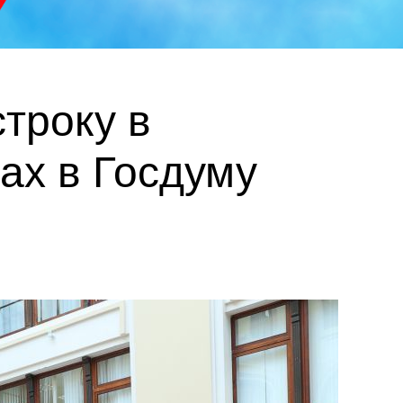
троку в
ах в Госдуму