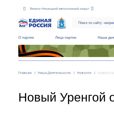
Ямало-Ненецкий автономный округ
О партии
Лица партии
Наша дея
Местные общественные приемные Партии
Руководитель Региональной обще
Народная программа «Единой России»
Главная
Наша Деятельность
Новости
Новый Ур
Новый Уренгой 