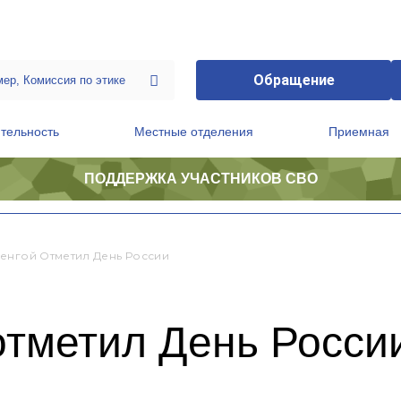
Обращение
тельность
Местные отделения
Приемная
ПОДДЕРЖКА УЧАСТНИКОВ СВО
ственной приемной Председателя Партии
Президиум регионального политического совета
енгой Отметил День России
отметил День Росси