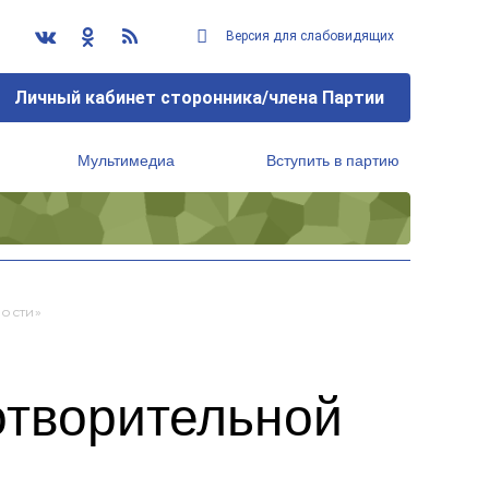
Версия для слабовидящих
Личный кабинет сторонника/члена Партии
Мультимедиа
Вступить в партию
Региональный исполнительный комитет
ости»
отворительной