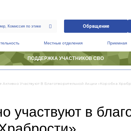
Обращение
тельность
Местные отделения
Приемная
ПОДДЕРЖКА УЧАСТНИКОВ СВО
ственной приемной Председателя Партии
Президиум регионального политического совета
 Активно Участвуют В Благотворительной Акции «Коробка Храбр
о участвуют в благ
 Храбрости»