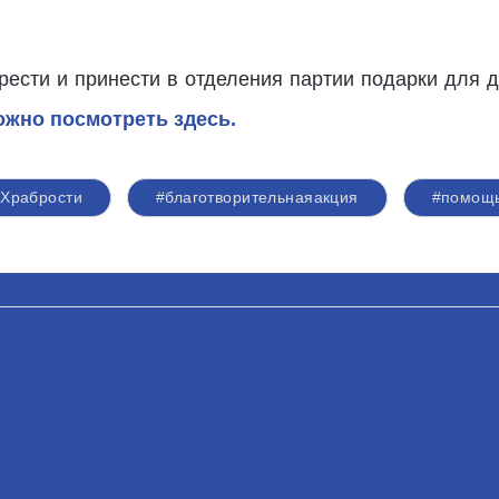
сти и принести в отделения партии подарки для д
ожно посмотреть здесь.
аХрабрости
#благотворительнаяакция
#помощ