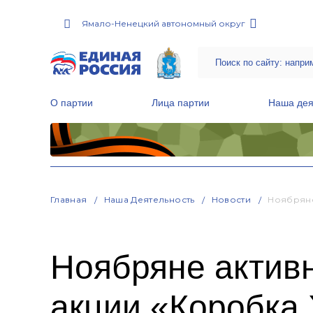
Ямало-Ненецкий автономный округ
О партии
Лица партии
Наша дея
Местные общественные приемные Партии
Руководитель Региональной обще
Народная программа «Единой России»
Главная
Наша Деятельность
Новости
Ноябряне
Ноябряне активн
акции «Коробка