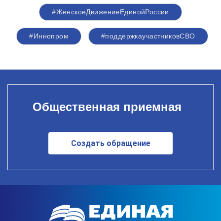
#ЖенскоеДвижениеЕдинойРоссии
#Иннопром
#поддержкаучастниковСВО
Общественная приемная
Создать обращение