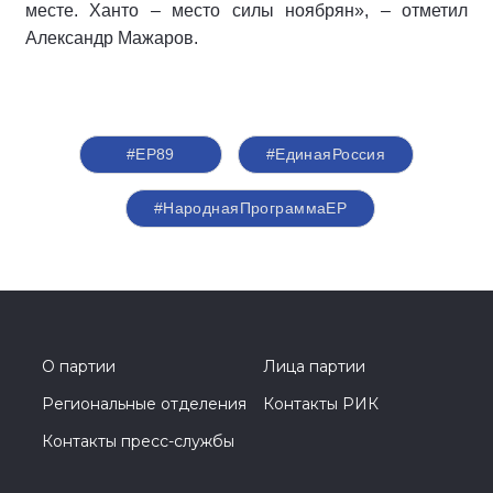
месте. Ханто – место силы ноябрян», – отметил
Александр Мажаров.
#ЕР89
#‎ЕдинаяРоссия
#НароднаяПрограммаЕР
О партии
Лица партии
Региональные отделения
Контакты РИК
Контакты пресс-службы