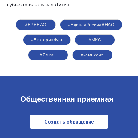
субъектов», - сказал Ямкин.
#ЕРЯНАО
#ЕдинаяРоссияЯНАО
#Екатеринбург
#МКС
#Ямкин
#комиссия
Общественная приемная
Создать обращение