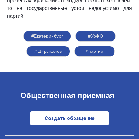
процессах, «раскачивать лодку», посягать хоть в чем-
то на государственные устои недопустимо для
партий.
#Екатеринбург
#УрФО
#Ширыкалов
#партии
Общественная приемная
Создать обращение