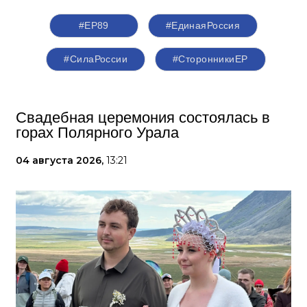
#ЕР89
#ЕдинаяРоссия
#СилаРоссии
#СторонникиЕР
Свадебная церемония состоялась в
горах Полярного Урала
04 августа 2026,
13:21