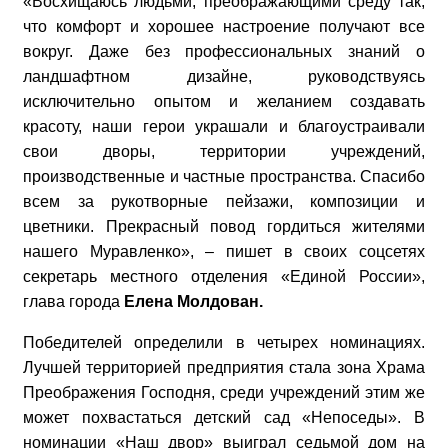
«Восхищаюсь людьми, преображающими среду так,
что комфорт и хорошее настроение получают все
вокруг.
Даже без профессиональных знаний о
ландшафтном дизайне, руководствуясь
исключительно опытом и желанием создавать
красоту, наши герои украшали и благоустраивали
свои дворы, территории учреждений,
производственные и частные пространства. Спасибо
всем за рукотворные пейзажи, композиции и
цветники. Прекрасный повод гордиться жителями
нашего Муравленко», – пишет в своих соцсетях
секретарь местного отделения «Единой России»,
глава города
Елена Молдован.
Победителей определили в четырех номинациях.
Лучшей территорией предприятия стала зона Храма
Преображения Господня, среди учреждений этим же
может похвастаться детский сад «Непоседы». В
номинации «Наш двор» выиграл седьмой дом на