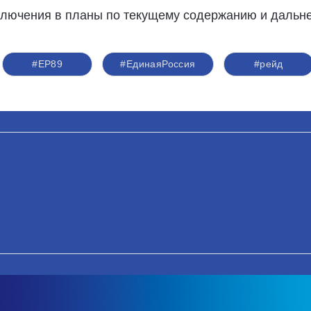
лючения в планы по текущему содержанию и дальне
#ЕР89
#ЕдинаяРоссия
#рейд