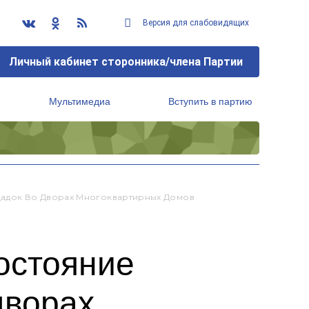
Версия для слабовидящих
Личный кабинет сторонника/члена Партии
Мультимедиа
Вступить в партию
Региональный исполнительный комитет
щадок Во Дворах Многоквартирных Домов
остояние
дворах