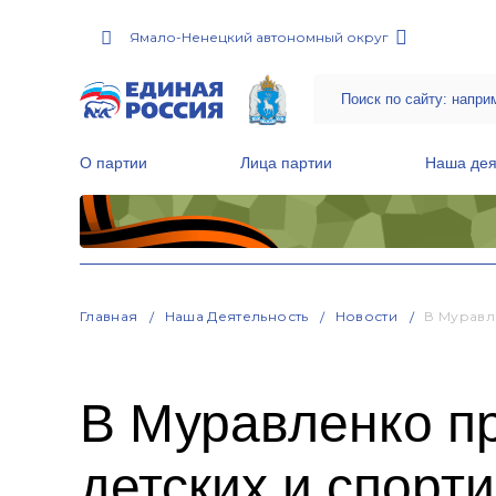
Ямало-Ненецкий автономный округ
О партии
Лица партии
Наша дея
Местные общественные приемные Партии
Руководитель Региональной обще
Народная программа «Единой России»
Главная
Наша Деятельность
Новости
В Муравл
В Муравленко п
детских и спорт