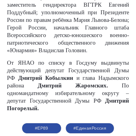
заместитель гендиректора ВГТРК Евгений
Поддубный; уполномоченный при Президенте
России по правам ребёнка Мария Львова-Белова;
Герой России, начальник Главного штаба
Всероссийского детско-юношеского военно-
патриотического общественного движения
«Юнармия» Владислав Головин.
От ЯНАО по списку в Госдуму выдвинуты
действующий депутат Государственной Думы
РФ
Дмитрий Кобылкин
и глава Надымского
района
Дмитрий Жаромских.
По
одномандатному избирательному округу –
депутат Государственной Думы РФ
Дмитрий
Погорелый.
#ЕР89
#ЕдинаяРоссия