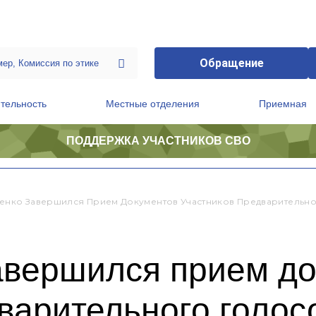
Обращение
тельность
Местные отделения
Приемная
ПОДДЕРЖКА УЧАСТНИКОВ СВО
ственной приемной Председателя Партии
Президиум регионального политического совета
енко Завершился Прием Документов Участников Предварительн
авершился прием д
варительного голос