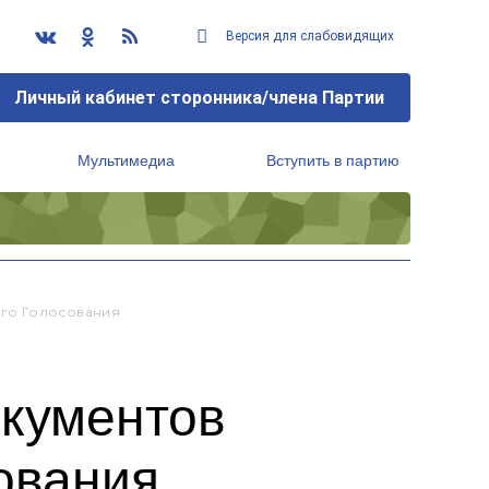
Версия для слабовидящих
Личный кабинет сторонника/члена Партии
Мультимедиа
Вступить в партию
Региональный исполнительный комитет
ого Голосования
окументов
ования