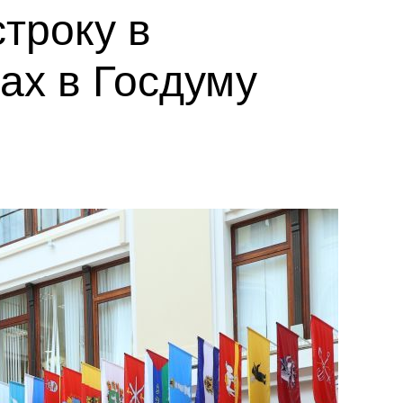
троку в
ах в Госдуму