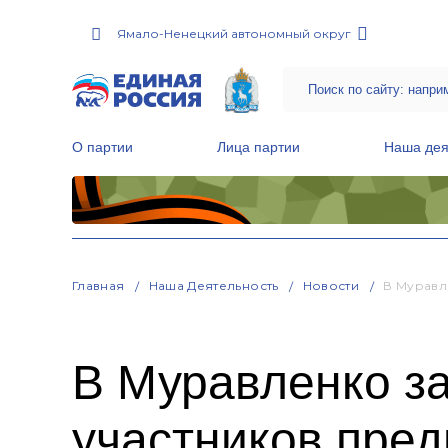
Ямало-Ненецкий автономный округ
О партии
Лица партии
Наша дея
Местные общественные приемные Партии
Руководитель Региональной обще
Народная программа «Единой России»
Главная
Наша Деятельность
Новости
В Муравл
В Муравленко з
участников пред