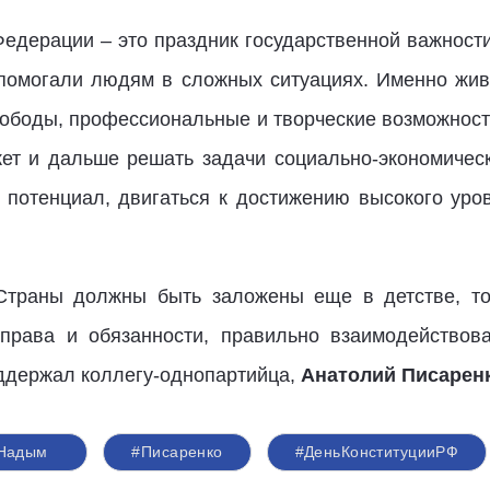
едерации – это праздник государственной важности
помогали людям в сложных ситуациях. Именно живя
вободы, профессиональные и творческие возможност
т и дальше решать задачи социально-экономическ
 потенциал, двигаться к достижению высокого уро
Страны должны быть заложены еще в детстве, тог
 права и обязанности, правильно взаимодействов
оддержал коллегу-однопартийца,
Анатолий Писаренк
Надым
#Писаренко
#ДеньКонституцииРФ