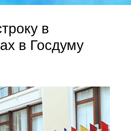
троку в
ах в Госдуму