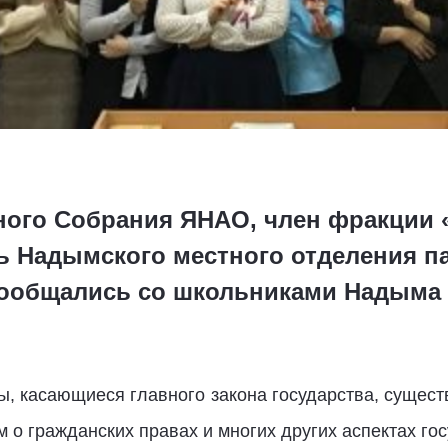
ного Собрания ЯНАО, член фракции 
ь Надымского местного отделения п
пообщались со школьниками Надыма
ы, касающиеся главного закона государства, сущест
 о гражданских правах и многих других аспектах го