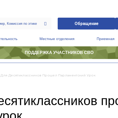
Обращение
тельность
Местные отделения
Приемная
ПОДДЕРЖКА УЧАСТНИКОВ СВО
ственной приемной Председателя Партии
Президиум регионального политического совета
 Для Десятиклассников Прошел Парламентский Урок
есятиклассников п
урок