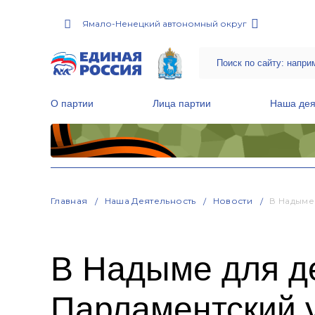
Ямало-Ненецкий автономный округ
О партии
Лица партии
Наша дея
Местные общественные приемные Партии
Руководитель Региональной обще
Народная программа «Единой России»
Главная
Наша Деятельность
Новости
В Надыме
В Надыме для д
Парламентский 