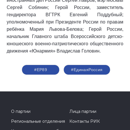
иностранных дел России Сергей Лавров; мэр Москвы
Сергей Собянин; Герой России, заместитель
гендиректора ВГТРК Евгений Поддубный;
уполномоченный при Президенте России по правам
ребёнка Мария Львова-Белова; Герой России,
начальник Главного штаба Всероссийского детско-
юношеского военно-патриотического общественного
движения «Юнармия» Владислав Головин.
#ЕР89
#‎ЕдинаяРоссия
О партии
Лица партии
Региональные отделения
Контакты РИК