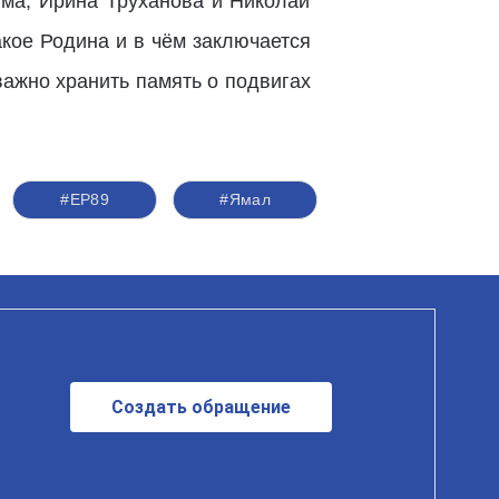
юма, Ирина Труханова и Николай
акое Родина и в чём заключается
важно хранить память о подвигах
#ЕР89
#Ямал
Создать обращение