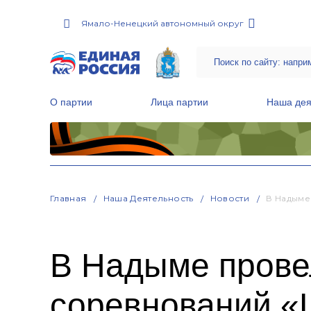
Ямало-Ненецкий автономный округ
О партии
Лица партии
Наша дея
Местные общественные приемные Партии
Руководитель Региональной обще
Народная программа «Единой России»
Главная
Наша Деятельность
Новости
В Надыме
В Надыме прове
соревнований «