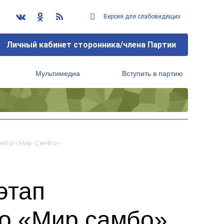
Версия для слабовидящих
Личный кабинет сторонника/члена Партии
Мультимедиа
Вступить в партию
Региональный исполнительный комитет
амбо «Мир Самбо»
этап
бо «Мир самбо»