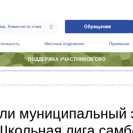
Обращение
тельность
Местные отделения
Приемная
ПОДДЕРЖКА УЧАСТНИКОВ СВО
ственной приемной Председателя Партии
Президиум регионального политического совета
 Провели Муниципальный Этап Соревнований «Школьная Лига С
ли муниципальный 
Школьная лига сам