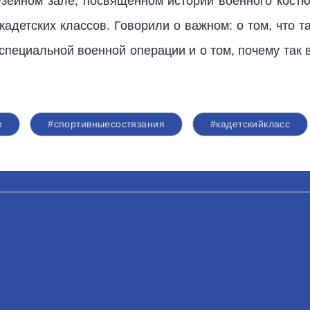
зейном зале, посвящённом истории военного кост
кадетских классов. Говорили о важном: о том, что т
 специальной военной операции и о том, почему так 
х
#спортивныесостязания
#кадетскийкласс