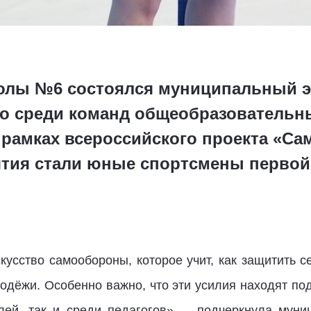
колы №6 состоялся муниципальный э
о среди команд общеобразовательн
рамках всероссийского проекта «Сам
тия стали юные спортсмены первой 
скусство самообороны, которое учит, как защитить с
одёжи. Особенно важно, что эти усилия находят по
лей, так и среди педагогов», – подчеркнула муни