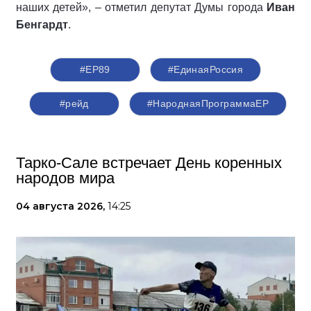
наших детей», – отметил депутат Думы города
Иван
Бенгардт
.
#ЕР89
#ЕдинаяРоссия
#рейд
#НароднаяПрограммаЕР
Тарко-Сале встречает День коренных
народов мира
04 августа 2026,
14:25