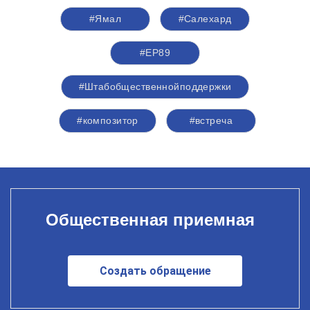
#Ямал
#Салехард
#ЕР89
#Штабобщественнойподдержки
#композитор
#встреча
Общественная приемная
Создать обращение