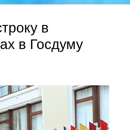
троку в
ах в Госдуму