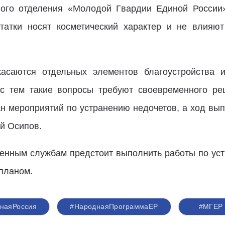
ного отделения «Молодой Гвардии Единой Росси
татки носят косметический характер и не влияю
асаются отдельных элементов благоустройства 
 с тем такие вопросы требуют своевременного ре
н мероприятий по устранению недочетов, а ход вып
й Осипов.
венным службам предстоит выполнить работы по у
планом.
наяРоссия
#НароднаяПрограммаЕР
#‎МГЕР‬