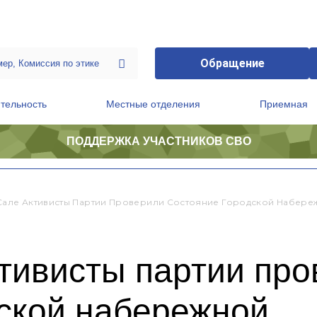
Обращение
тельность
Местные отделения
Приемная
ПОДДЕРЖКА УЧАСТНИКОВ СВО
ственной приемной Председателя Партии
Президиум регионального политического совета
Сале Активисты Партии Проверили Состояние Городской Набере
тивисты партии пр
дской набережной