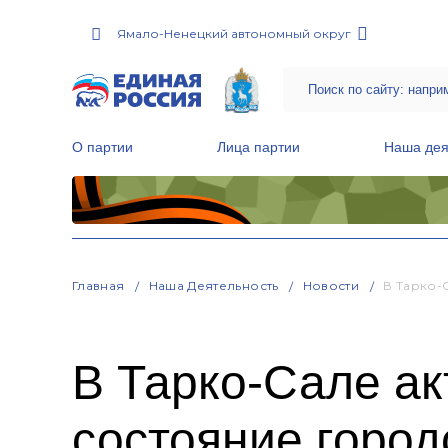
Ямало-Ненецкий автономный округ
О партии
Лица партии
Наша дея
Местные общественные приемные Партии
Руководитель Региональной обще
Народная программа «Единой России»
Главная
Наша Деятельность
Новости
В Тарко-
В Тарко-Сале ак
состояние горо