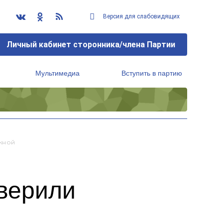
Версия для слабовидящих
Личный кабинет сторонника/члена Партии
Мультимедиа
Вступить в партию
Региональный исполнительный комитет
жной
оверили