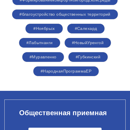
#Формированиекомфортнойгородскойсреды
#благоустройство общественных территорий
#Ноябрьск
#Салехард
#Лабытнанги
#НовыйУренгой
#Муравленко
#Губкинский
#НароднаяПрограммаЕР
Общественная приемная