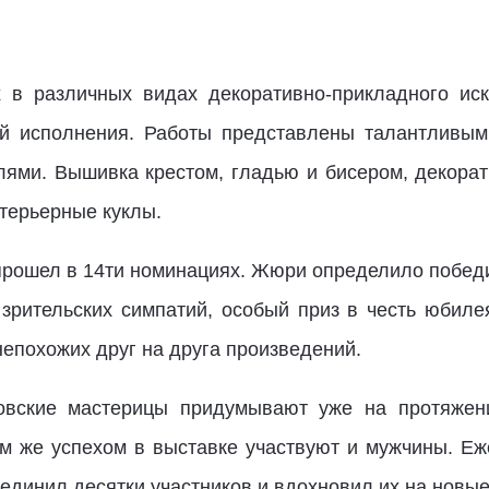
 в различных видах декоративно-прикладного иск
ой исполнения. Работы представлены талантливым
ями. Вышивка крестом, гладью и бисером, декорати
нтерьерные куклы.
прошел в 14ти номинациях. Жюри определило победит
з зрительских симпатий, особый приз в честь юбиле
епохожих друг на друга произведений.
овские мастерицы придумывают уже на протяжении
им же успехом в выставке участвуют и мужчины. Е
единил десятки участников и вдохновил их на новые