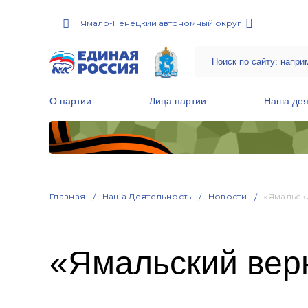
Ямало-Ненецкий автономный округ
О партии
Лица партии
Наша дея
Местные общественные приемные Партии
Руководитель Региональной обще
Народная программа «Единой России»
Главная
Наша Деятельность
Новости
«Ямальск
«Ямальский вер