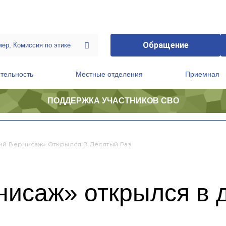
Обращение
тельность
Местные отделения
Приемная
ПОДДЕРЖКА УЧАСТНИКОВ СВО
ственной приемной Председателя Партии
Президиум регионального политического совета
ий Вернисаж» Открылся В Десятый Раз
нисаж» открылся в 