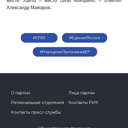
месте. Ханто – место силы ноябрян», – отметил
Александр Мажаров.
#ЕР89
#‎ЕдинаяРоссия
#НароднаяПрограммаЕР
О партии
Лица партии
Региональные отделения
Контакты РИК
Контакты пресс-службы