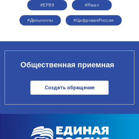
#ЕР89
#Ямал
#Деньпочты
#ЦифроваяРоссия
Общественная приемная
Создать обращение