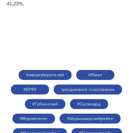
41,23%.
#явкаизбирателей
#Ямал
#ЕР89
трехдневное голосование
#Губкинский
#Салехард
#Муравленко
#Шурышкарскийрайон