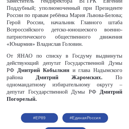
заместитель гендиректора ВГТРК Евгений
Поддубный; уполномоченный при Президенте
России по правам ребёнка Мария Львова-Белова;
Герой России, начальник Главного штаба
Всероссийского детско-юношеского военно-
патриотического общественного движения
«Юнармия» Владислав Головин.
От ЯНАО по списку в Госдуму выдвинуты
действующий депутат Государственной Думы
РФ
Дмитрий Кобылкин
и глава Надымского
района
Дмитрий Жаромских.
По
одномандатному избирательному округу –
депутат Государственной Думы РФ
Дмитрий
Погорелый.
#ЕР89
#ЕдинаяРоссия