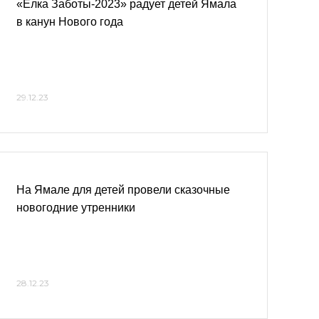
«Ёлка Заботы-2023» радует детей Ямала
в канун Нового года
29.12.23
На Ямале для детей провели сказочные
новогодние утренники
28.12.23