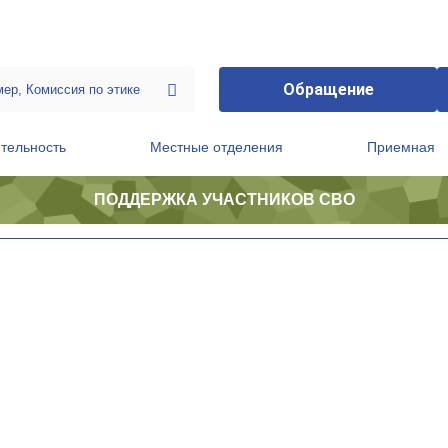
Обращение
тельность
Местные отделения
Приемная
ПОДДЕРЖКА УЧАСТНИКОВ СВО
ственной приемной Председателя Партии
Президиум регионального политического совета