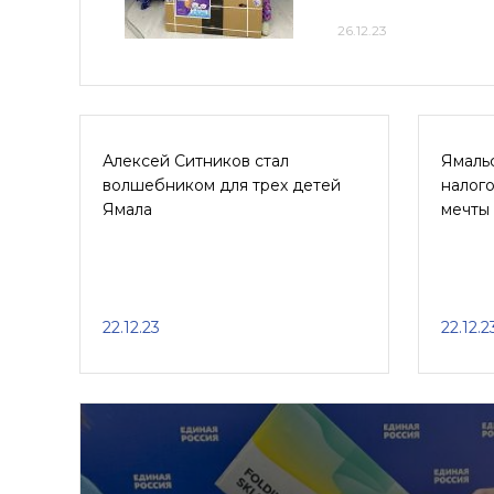
26.12.23
Алексей Ситников стал
Ямаль
волшебником для трех детей
налог
Ямала
мечты
22.12.23
22.12.2