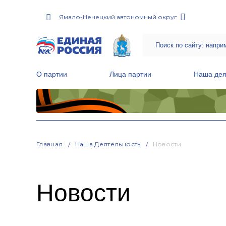
Ямало-Ненецкий автономный округ
О партии
Лица партии
Наша дея
Местные общественные приемные Партии
Руководитель Региональной обще
Народная программа «Единой России»
Главная
Наша Деятельность
Новости
Новости