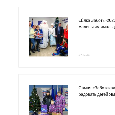
«Ёлка Заботы-202
маленьким ямальц
27.12.23
Самая «Заботлива
радовать детей Я