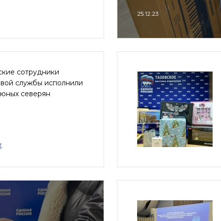
25.12.23
ские сотрудники
овой службы исполнили
 юных северян
3