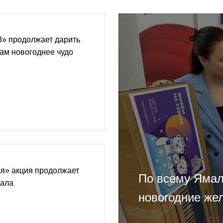
3» продолжает дарить
ам новогоднее чудо
я» акция продолжает
По всему Ямал
мала
новогодние же