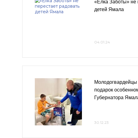
«Ёлка Заботы» не 
детей Ямала
04.01.24
Молодогвардейцы 
подарок особенном
Губернатора Ямал
30.12.23