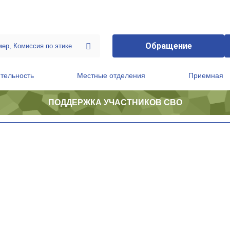
Обращение
тельность
Местные отделения
Приемная
ПОДДЕРЖКА УЧАСТНИКОВ СВО
ственной приемной Председателя Партии
Президиум регионального политического совета