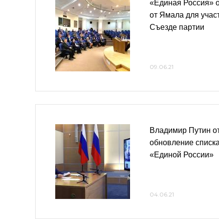
«Единая Россия» 
от Ямала для учас
Съезде партии
09.06.21
Владимир Путин о
обновление списка
«Единой России»
04.06.21