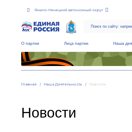
Ямало-Ненецкий автономный округ
О партии
Лица партии
Наша дея
Местные общественные приемные Партии
Руководитель Региональной обще
Народная программа «Единой России»
Главная
Наша Деятельность
Новости
Новости