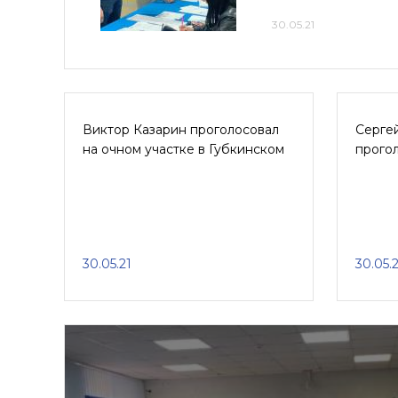
30.05.21
Виктор Казарин проголосовал
Серге
на очном участке в Губкинском
прогол
30.05.21
30.05.2