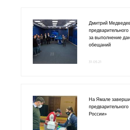
Дмитрий Медведев
предварительного 
за выполнение да
обещаний
31.05.21
На Ямале заверши
предварительного
России»