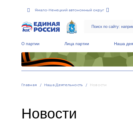
Ямало-Ненецкий автономный округ
О партии
Лица партии
Наша дея
Местные общественные приемные Партии
Руководитель Региональной обще
Народная программа «Единой России»
Главная
Наша Деятельность
Новости
Новости