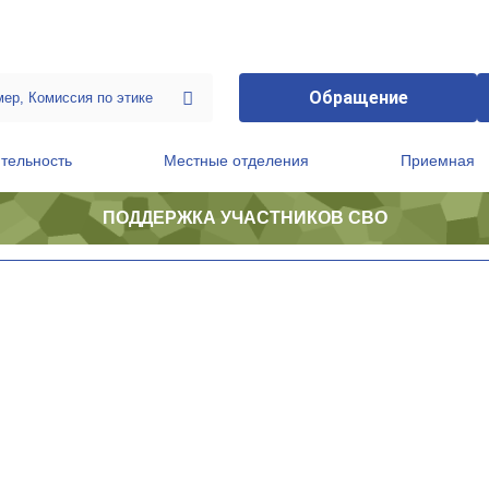
Обращение
тельность
Местные отделения
Приемная
ПОДДЕРЖКА УЧАСТНИКОВ СВО
ственной приемной Председателя Партии
Президиум регионального политического совета