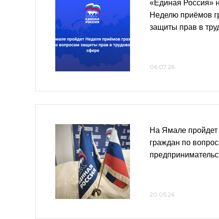
«Единая Россия» 
Неделю приёмов г
защиты прав в тр
06.07.26
На Ямале пройдет
граждан по вопрос
предпринимательс
20.05.26