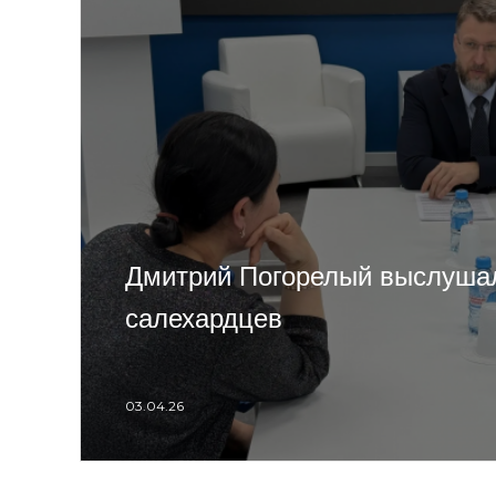
Дмитрий Погорелый выслуша
салехардцев
03.04.26